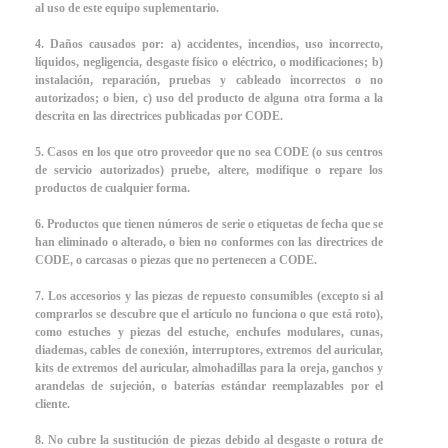
al uso de este equipo suplementario.
4. Daños causados por: a) accidentes, incendios, uso incorrecto,
líquidos, negligencia, desgaste físico o eléctrico, o modificaciones; b)
instalación, reparación, pruebas y cableado incorrectos o no
autorizados; o bien, c) uso del producto de alguna otra forma a la
descrita en las directrices publicadas por CODE.
5. Casos en los que otro proveedor que no sea CODE (o sus centros
de servicio autorizados) pruebe, altere, modifique o repare los
productos de cualquier forma.
6. Productos que tienen números de serie o etiquetas de fecha que se
han eliminado o alterado, o bien no conformes con las directrices de
CODE, o carcasas o piezas que no pertenecen a CODE.
7. Los accesorios y las piezas de repuesto consumibles (excepto si al
comprarlos se descubre que el artículo no funciona o que está roto),
como estuches y piezas del estuche, enchufes modulares, cunas,
diademas, cables de conexión, interruptores, extremos del auricular,
kits de extremos del auricular, almohadillas para la oreja, ganchos y
arandelas de sujeción, o baterías estándar reemplazables por el
cliente.
8. No cubre la sustitución de piezas debido al desgaste o rotura de