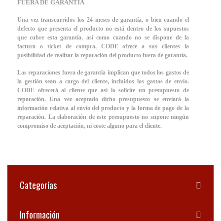
FUERA DE GARANTÍA
Una vez transcurridos los 24 meses de garantía, o bien cuando el
defecto que presenta el producto no está dentro de los supuestos
que cubre esta garantía, así como cuando no se dispone de la
factura o ticket de compra, CODE ofrece a sus clientes la
posibilidad de realizar la reparación del producto fuera de garantía.
Las reparaciones fuera de garantía implican que todos los gastos de
la gestión sean a cargo del cliente, incluidos los gastos de envío.
CODE ofrecerá al cliente que así lo solicite un presupuesto de
reparación. Una vez aceptado dicho presupuesto se enviará la
información relativa al envío del producto y la forma de pago de la
reparación. La elaboración de este presupuesto no supone ningún
compromiso de aceptación, ni coste alguno para el cliente.
Categorías
Información